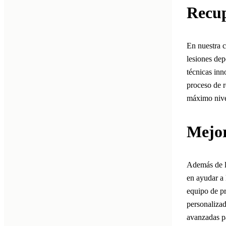
Recup
En nuestra c
lesiones dep
técnicas inn
proceso de r
máximo nive
Mejor
Además de l
en ayudar a 
equipo de pr
personalizad
avanzadas pa