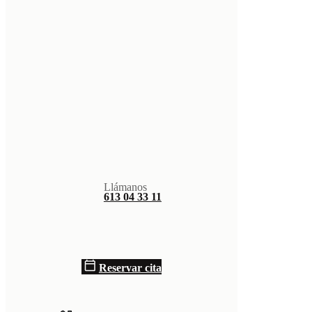
Saltar al contenido principal
Espe
Llámanos
613 04 33 11
Ofrecemos trata
Reservar cita